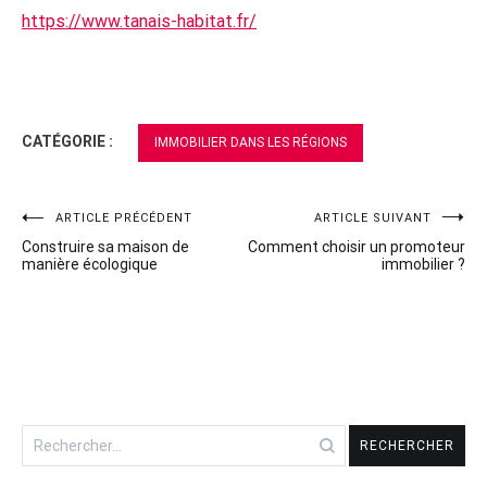
https://www.tanais-habitat.fr/
CATÉGORIE :
IMMOBILIER DANS LES RÉGIONS
Navigation
ARTICLE PRÉCÉDENT
ARTICLE SUIVANT
Construire sa maison de
Comment choisir un promoteur
de
manière écologique
immobilier ?
l’article
Rechercher :