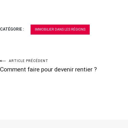
CATÉGORIE :
IMMOBILIER DANS LES RÉGIONS
Navigation
ARTICLE PRÉCÉDENT
Comment faire pour devenir rentier ?
de
l’article